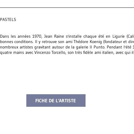
PASTELS
Dans les années 1970, Jean Raine s'installe chaque été en Ligurie (Cali
bonnes conditions. Il y retrouve son ami Thédore Koenig (fondateur et di
nombreux artistes gravitant autour de la galerie Il Punto. Pendant l'été 
quatre mains avec Vincenzo Torcello, son très fidèle ami italien, avec qui
texte intitulé
Agronomie et fausse réalité
. Ce bel ensemble est situé à la 
Jean Raine (figures hybride, zoomorphisme, exécution libre...) et les citatio
alphabet...) par le jeune Vincenzo Torcello.
Voir la biographie de Jean Raine
FICHE DE L'ARTISTE
Jean Raine dans les collections publiques