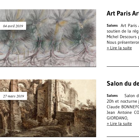
Art Paris A
Art Paris
Salons
04 avril 2019
soutien de la ré
Michel Descours p
Nous présenteron
» Lire la suite
Salon du d
Salon du
Salons
27 mars 2019
20h et nocturne 
Claude BONNEFO
Jean Antoine C
GIORDANO,
» Lire la suite